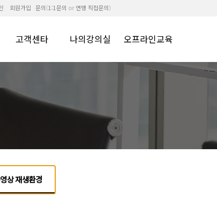
인
회원가입
문의
(
1:1문의
or
연맹 직접문의
)
고객센타
나의강의실
오프라인교육
공지 및 소식
학습중인강좌
FAQ
주문결제내역
1:1문의
장바구니
동영상 해결방법
쿠폰내역
동영상 재생환경
포인트관리
영상 재생환경