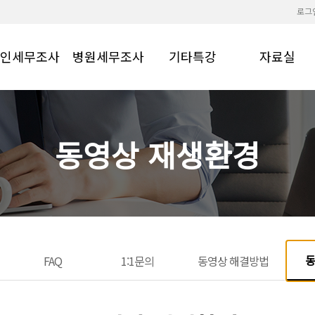
로그
인세무조사
병원세무조사
기타특강
자료실
법인세무조사
병원세무조사
기타
회원전용
패키지
동영상 재생환경
동
FAQ
1:1문의
동영상 해결방법